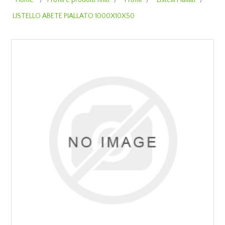
Home
/
Profili e prodotti finiti
/
Profili
/
Listelli Piallati
/
LISTELLO ABETE PIALLATO 1000X10X50