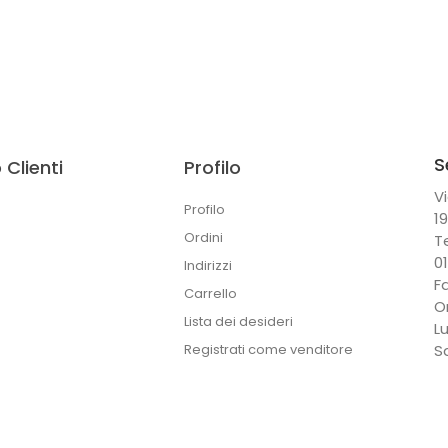
S
 Clienti
Profilo
Vi
Profilo
1
Ordini
T
0
Indirizzi
F
Carrello
O
Lista dei desideri
L
Registrati come venditore
S