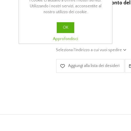
I cookie ci aiutano a offrire i nostri servizi.
E' comprensivo di uno sconto del
Utilizzando i nostri servizi, acconsentite al
nostro utilizzo dei cookie.
PREVENTIVO
OK
ACQUISTA
Approfondisci
Seleziona l'indirizzo a cui vuoi spedire
Aggiungi alla lista dei desideri