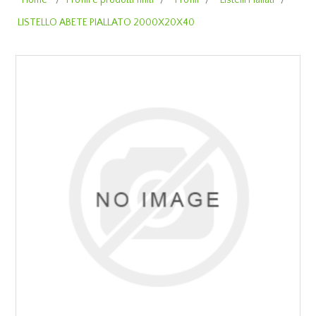
Home
/
Profili e prodotti finiti
/
Profili
/
Listelli Piallati
/
LISTELLO ABETE PIALLATO 2000X20X40