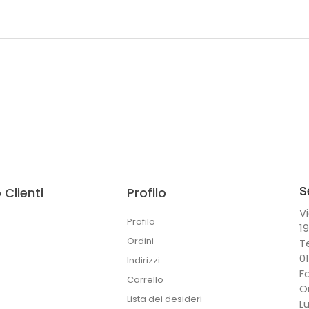
S
 Clienti
Profilo
Vi
Profilo
1
Ordini
T
0
Indirizzi
F
Carrello
O
Lista dei desideri
L