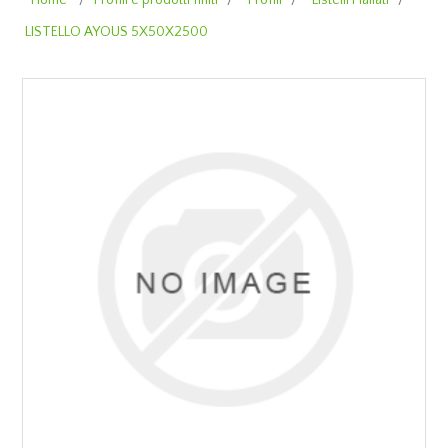
Home
/
Profili e prodotti finiti
/
Profili
/
Listelli Piallati
/
LISTELLO AYOUS 5X50X2500