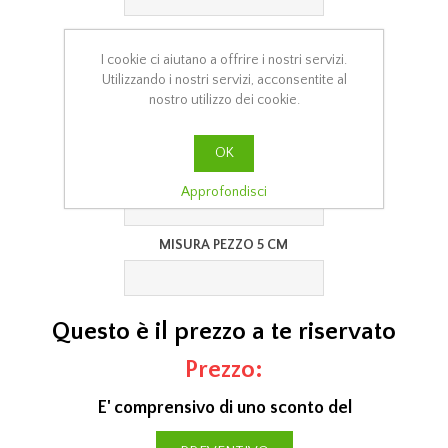
MISURA PEZZO 2 CM
I cookie ci aiutano a offrire i nostri servizi.
Utilizzando i nostri servizi, acconsentite al
nostro utilizzo dei cookie.
MISURA PEZZO 3 CM
OK
MISURA PEZZO 4 CM
Approfondisci
MISURA PEZZO 5 CM
Questo è il prezzo a te riservato
Prezzo:
E' comprensivo di uno sconto del