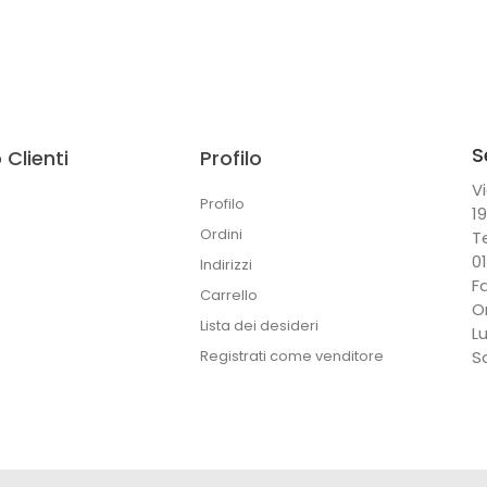
S
 Clienti
Profilo
Vi
Profilo
1
Ordini
T
0
Indirizzi
F
Carrello
O
Lista dei desideri
L
Registrati come venditore
S