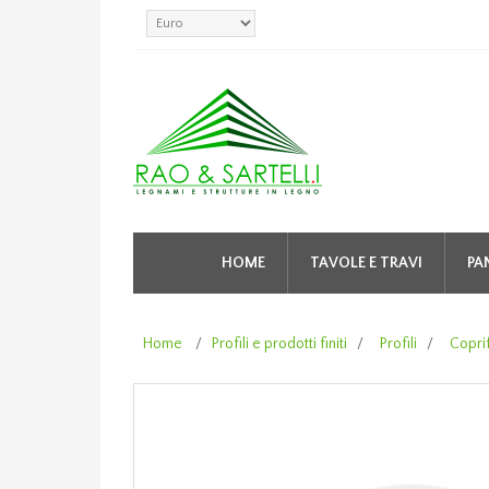
HOME
TAVOLE E TRAVI
PA
Home
/
Profili e prodotti finiti
/
Profili
/
Coprif