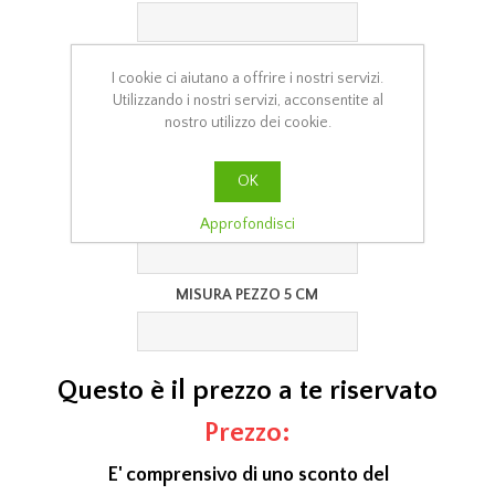
MISURA PEZZO 2 CM
I cookie ci aiutano a offrire i nostri servizi.
Utilizzando i nostri servizi, acconsentite al
nostro utilizzo dei cookie.
MISURA PEZZO 3 CM
OK
MISURA PEZZO 4 CM
Approfondisci
MISURA PEZZO 5 CM
Questo è il prezzo a te riservato
Prezzo:
E' comprensivo di uno sconto del