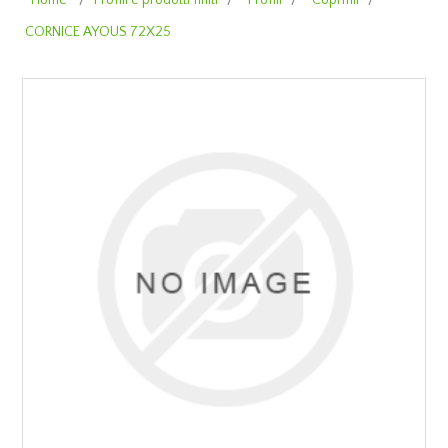
Home
/
Profili e prodotti finiti
/
Profili
/
Coprifili
/
CORNICE AYOUS 72X25