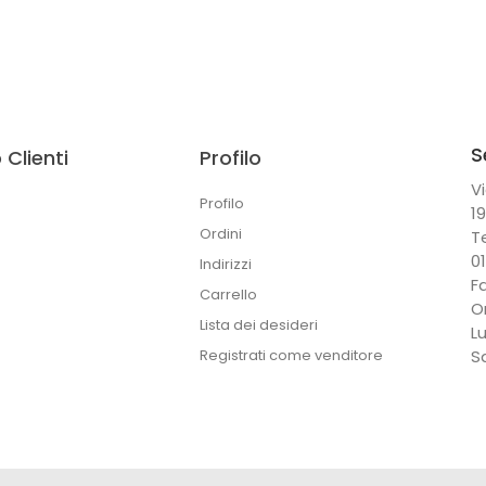
S
 Clienti
Profilo
Vi
Profilo
1
Ordini
T
0
Indirizzi
F
Carrello
O
Lista dei desideri
L
Registrati come venditore
S