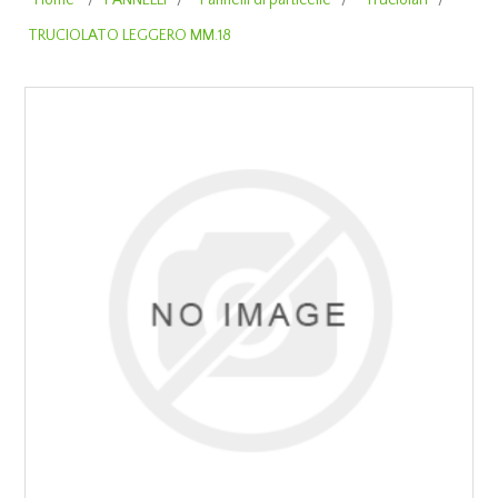
Home
/
PANNELLI
/
Pannelli di particelle
/
Truciolari
/
TRUCIOLATO LEGGERO MM.18