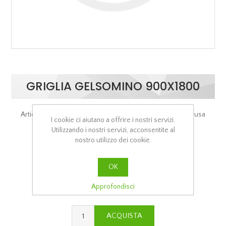
GRIGLIA GELSOMINO 900X1800
Articolo venduto al pezzo Prezzo al N. Euro 39,67 IVA esclusa
I cookie ci aiutano a offrire i nostri servizi.
Utilizzando i nostri servizi, acconsentite al
nostro utilizzo dei cookie.
Si tratta dela prima recensione per questo prodotto
Cod.:
XGGE1810
OK
€39,67
Approfondisci
ACQUISTA