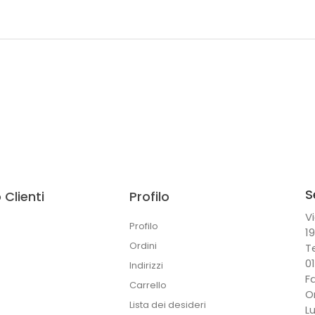
S
 Clienti
Profilo
Vi
Profilo
1
Ordini
T
0
Indirizzi
F
Carrello
O
Lista dei desideri
L