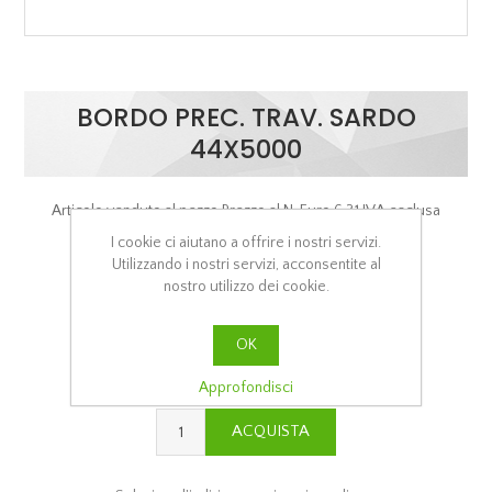
BORDO PREC. TRAV. SARDO
44X5000
Articolo venduto al pezzo Prezzo al N. Euro 6,31 IVA esclusa
I cookie ci aiutano a offrire i nostri servizi.
Utilizzando i nostri servizi, acconsentite al
Si tratta dela prima recensione per questo prodotto
nostro utilizzo dei cookie.
Cod.:
KPB11737.44
OK
€6,31
Approfondisci
ACQUISTA