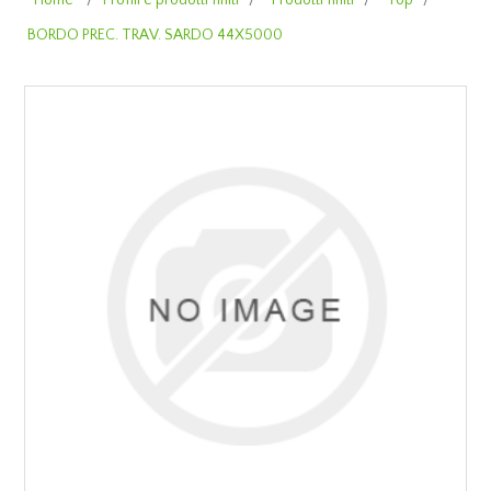
Home
/
Profili e prodotti finiti
/
Prodotti finiti
/
Top
/
BORDO PREC. TRAV. SARDO 44X5000